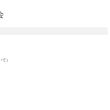
会
いて）